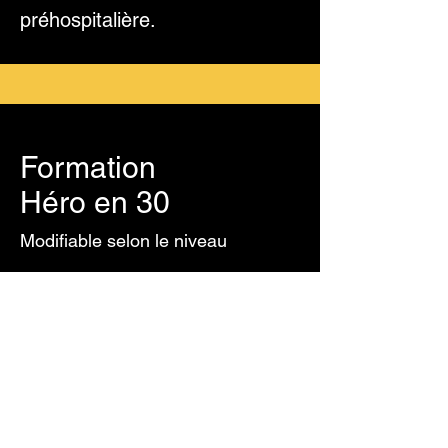
préhospitalière.
Formation
Héro en 30
Modifiable selon le niveau
*Carte d'achèvement de Coeur et
AVC
Introduction aux gestes
essentiels en premiers soins
(pour adulte seulement),
telles que la désobstruction